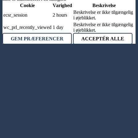
Cookie
Varighed
Beskrivelse
Beskrivelse er ikke tilgængelig
ecsr_session
2 hours
i øjeblikket.
Beskrivelse er ikke tilgængelig
wc_prl_recently_viewed
1 day
i øjeblikket.
GEM PRÆFERENCER
ACCEPTÉR ALLE