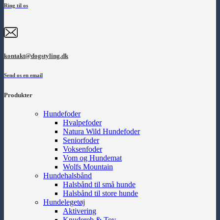
Ring til os
kontakt@dogstyling.dk
Send os en email
Produkter
Hundefoder
Hvalpefoder
Natura Wild Hundefoder
Seniorfoder
Voksenfoder
Vom og Hundemat
Wolfs Mountain
Hundehalsbånd
Halsbånd til små hunde
Halsbånd til store hunde
Hundelegetøj
Aktivering
Knudereb & Tov