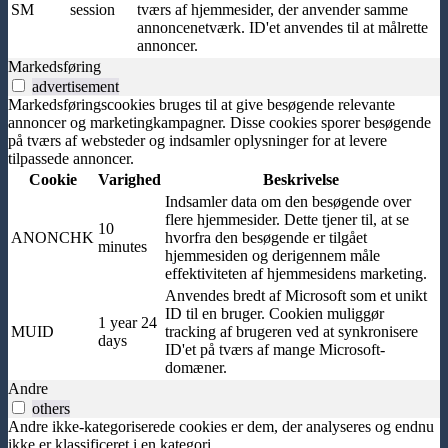
SM
session
tværs af hjemmesider, der anvender samme
annoncenetværk. ID'et anvendes til at målrette
annoncer.
Markedsføring
advertisement
Markedsføringscookies bruges til at give besøgende relevante
annoncer og marketingkampagner. Disse cookies sporer besøgende
på tværs af websteder og indsamler oplysninger for at levere
tilpassede annoncer.
Cookie
Varighed
Beskrivelse
Indsamler data om den besøgende over
flere hjemmesider. Dette tjener til, at se
10
ANONCHK
hvorfra den besøgende er tilgået
minutes
hjemmesiden og derigennem måle
effektiviteten af hjemmesidens marketing.
Anvendes bredt af Microsoft som et unikt
ID til en bruger. Cookien muliggør
1 year 24
MUID
tracking af brugeren ved at synkronisere
days
ID'et på tværs af mange Microsoft-
domæner.
Andre
others
Andre ikke-kategoriserede cookies er dem, der analyseres og endnu
ikke er klassificeret i en kategori.