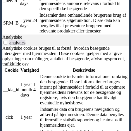
_uetvid
days
hjemmesidens annonce-relevans i forhold til
den specifikke besøgende.
Indsamler data omhandlende brugerens brug af
1 year 24
hjemmesidens søgefunktion. Disse data kan
SRM_B
days
benyttes til at præsentere brugeren med
relevante produkter eller tjenester.
Analytiske
analytics
Analytiske cookies bruges til at forstå, hvordan besøgende
interagerer med hjemmesiden. Disse cookies hjælper med at give
oplysninger om målinger, antallet af besøgende, afvisningsprocent,
trafikkilde osv.
Cookie
Varighed
Beskrivelse
Denne cookie indsamler informationer omkring
den besøgende. Disse informationer bruges
1 year 1
internt på hjemmesider i forhold til at optimere
__kla_id
month 4
hjemmesidens relevans for de besøgende og
days
registrere, hvis den besøgende har tilvalgt
eventuelle nyhedsbreve.
Indsamler data om brugerens navigation og
adfærd på hjemmesiden. Denne data benyttes
_clck
1 year
til fremstille statistikrapporter og heatmaps til
hjemmesidens ejer.