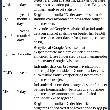
Registrerer data af statistisk karakter over flere
_clsk
1 day
brugeres navigation på hjemmesiden. Benyttes
til intern analyse og statistik.
1 year 1
Registrerer et unikt ID, der anvendes til at føre
_ga
month 4
statistik over hvordan den besøgende bruger
days
hjemmesiden.
Anvendes af Google Analytics til at indsamle
1 year 1
data om antallet af gange en bruger har besøgt
_ga_*
month 4
hjemmesiden samt datoer for første og seneste
days
besøg.
Benyttes af Google Adsense til at
eksperimentere med effektiviteten af deres
_gcl_au
3 months
annoncer. Disse finder sted på alle hjemmesider
der benytter Google Adsense.
Indsamler data om brugerens navigation og
adfærd på hjemmesiden. Denne data benyttes
CLID
1 year
til fremstille statistikrapporter og heatmaps til
hjemmesidens ejer.
Indsamler data om den besøgendes præferencer
på flere hjemmesider - benyttes til at optimere
MR
7 days
hjemmesidens annonce-relevans i forhold til
den specifikke besøgende.
Registrerer et unikt ID, der identificerer
brugerens enhed ved tilbagevendende besøg på