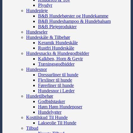
Plysdyr
Hundepleje
B&B Hundebørster og Hundekamme
B&B Hundeshampoo & Hundebalsam
B&B Plejeprodukter
Hundeseler
Hundeskåle & Tilbehør
Keramik Hundeskåle
Rustfri Hundeskåle
Hundesnacks & Hundegodbidder
Kalkben, Horn & Gevir
Træningsgodbidder
Hundesnor
Dressurliner til hunde
Flexliner til hunde
Førerliner til hunde
Hundesnor i Læder
Hundetilbehør
Godbidstasker
Høm Høm Hundeposer
Hundelygter
Kosttilskud Til Hunde
Lakseolie Til Hunde
Tilbud