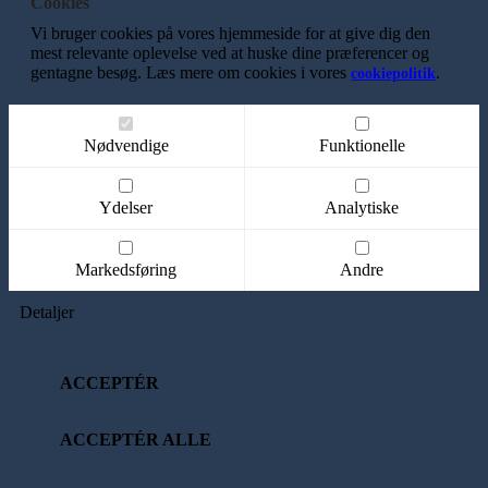
Cookies
Vi bruger cookies på vores hjemmeside for at give dig den
mest relevante oplevelse ved at huske dine præferencer og
gentagne besøg. Læs mere om cookies i vores
.
cookiepolitik
Nødvendige
Funktionelle
Ydelser
Analytiske
Markedsføring
Andre
Detaljer
ACCEPTÉR
ACCEPTÉR ALLE