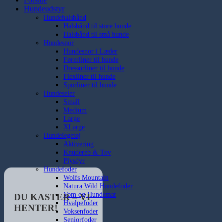
Hundeudstyr
Hundehalsbånd
Halsbånd til store hunde
Halsbånd til små hunde
Hundesnor
Hundesnor i Læder
Førerliner til hunde
Dressurliner til hunde
Flexliner til hunde
Sporliner til hunde
Hundeseler
Small
Medium
Large
XLarge
Hundelegetøj
Aktivering
Knudereb & Tov
Plysdyr
Hundefoder
Wolfs Mountain
Natura Wild Hundefoder
Vom og Hundemat
DU KASTER – VI
Hvalpefoder
HENTER!
Voksenfoder
Seniorfoder