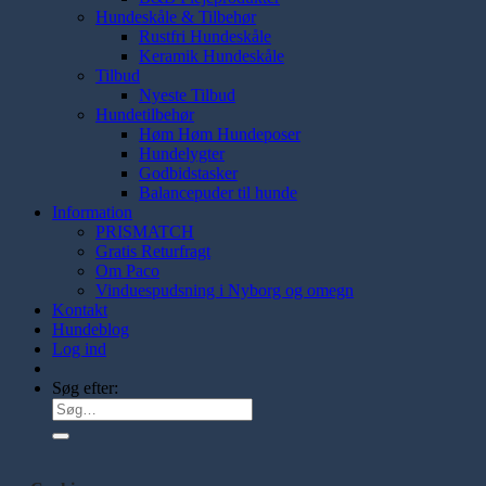
Hundeskåle & Tilbehør
Rustfri Hundeskåle
Keramik Hundeskåle
Tilbud
Nyeste Tilbud
Hundetilbehør
Høm Høm Hundeposer
Hundelygter
Godbidstasker
Balancepuder til hunde
Information
PRISMATCH
Gratis Returfragt
Om Paco
Vinduespudsning i Nyborg og omegn
Kontakt
Hundeblog
Log ind
Søg efter: