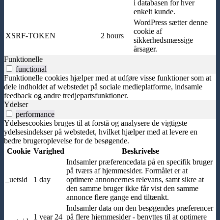
i databasen for hver
enkelt kunde.
WordPress sætter denne
cookie af
XSRF-TOKEN
2 hours
sikkerhedsmæssige
årsager.
Funktionelle
functional
Funktionelle cookies hjælper med at udføre visse funktioner som at
dele indholdet af webstedet på sociale medieplatforme, indsamle
feedback og andre tredjepartsfunktioner.
Ydelser
performance
Ydelsescookies bruges til at forstå og analysere de vigtigste
ydelsesindekser på webstedet, hvilket hjælper med at levere en
bedre brugeroplevelse for de besøgende.
Cookie
Varighed
Beskrivelse
Indsamler præferencedata på en specifik bruger
på tværs af hjemmesider. Formålet er at
_uetsid
1 day
optimere annoncernes relevans, samt sikre at
den samme bruger ikke får vist den samme
annonce flere gange end tiltænkt.
Indsamler data om den besøgendes præferencer
1 year 24
på flere hjemmesider - benyttes til at optimere