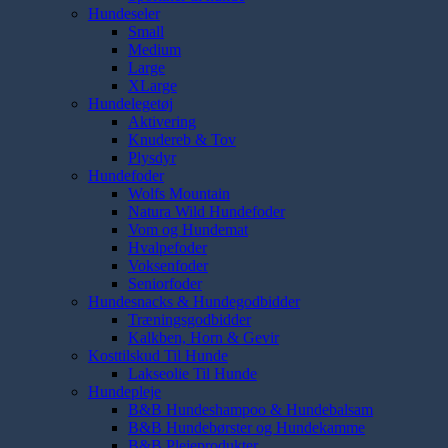
Hundeseler
Small
Medium
Large
XLarge
Hundelegetøj
Aktivering
Knudereb & Tov
Plysdyr
Hundefoder
Wolfs Mountain
Natura Wild Hundefoder
Vom og Hundemat
Hvalpefoder
Voksenfoder
Seniorfoder
Hundesnacks & Hundegodbidder
Træningsgodbidder
Kalkben, Horn & Gevir
Kosttilskud Til Hunde
Lakseolie Til Hunde
Hundepleje
B&B Hundeshampoo & Hundebalsam
B&B Hundebørster og Hundekamme
B&B Plejeprodukter