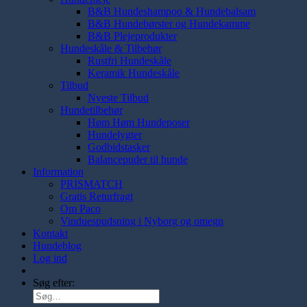
B&B Hundeshampoo & Hundebalsam
B&B Hundebørster og Hundekamme
B&B Plejeprodukter
Hundeskåle & Tilbehør
Rustfri Hundeskåle
Keramik Hundeskåle
Tilbud
Nyeste Tilbud
Hundetilbehør
Høm Høm Hundeposer
Hundelygter
Godbidstasker
Balancepuder til hunde
Information
PRISMATCH
Gratis Returfragt
Om Paco
Vinduespudsning i Nyborg og omegn
Kontakt
Hundeblog
Log ind
Søg efter: