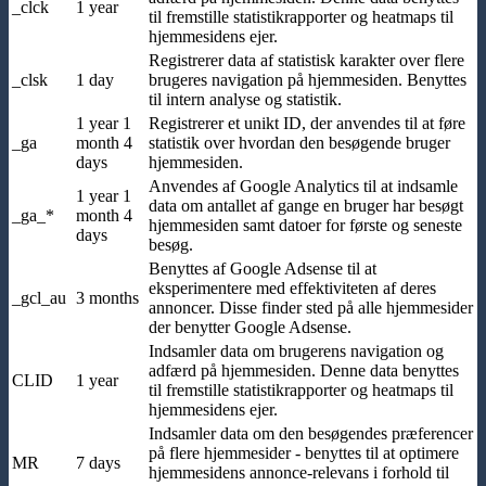
_clck
1 year
til fremstille statistikrapporter og heatmaps til
hjemmesidens ejer.
Registrerer data af statistisk karakter over flere
_clsk
1 day
brugeres navigation på hjemmesiden. Benyttes
til intern analyse og statistik.
1 year 1
Registrerer et unikt ID, der anvendes til at føre
_ga
month 4
statistik over hvordan den besøgende bruger
days
hjemmesiden.
Anvendes af Google Analytics til at indsamle
1 year 1
data om antallet af gange en bruger har besøgt
_ga_*
month 4
hjemmesiden samt datoer for første og seneste
days
besøg.
Benyttes af Google Adsense til at
eksperimentere med effektiviteten af deres
_gcl_au
3 months
annoncer. Disse finder sted på alle hjemmesider
der benytter Google Adsense.
Indsamler data om brugerens navigation og
adfærd på hjemmesiden. Denne data benyttes
CLID
1 year
til fremstille statistikrapporter og heatmaps til
hjemmesidens ejer.
Indsamler data om den besøgendes præferencer
på flere hjemmesider - benyttes til at optimere
MR
7 days
hjemmesidens annonce-relevans i forhold til