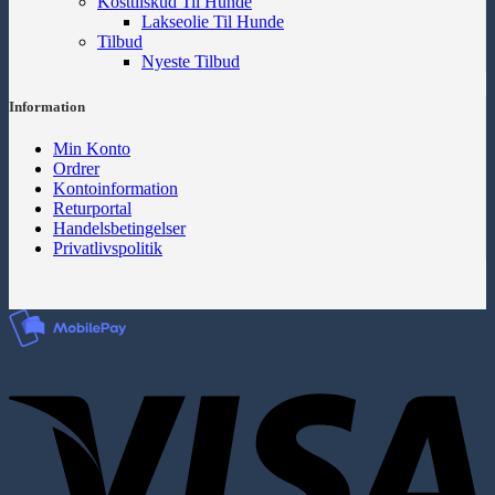
Kosttilskud Til Hunde
Lakseolie Til Hunde
Tilbud
Nyeste Tilbud
Information
Min Konto
Ordrer
Kontoinformation
Returportal
Handelsbetingelser
Privatlivspolitik