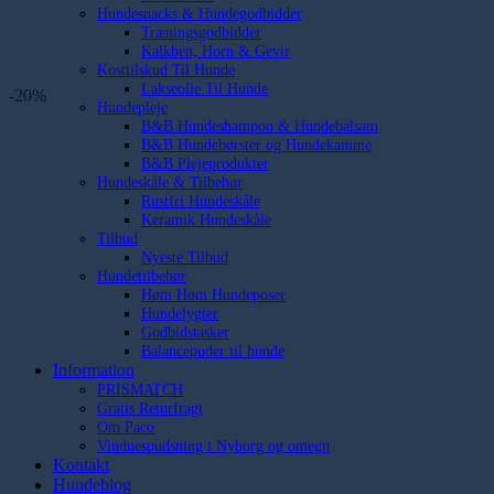
Hundesnacks & Hundegodbidder
Træningsgodbidder
Kalkben, Horn & Gevir
Kosttilskud Til Hunde
Lakseolie Til Hunde
-20%
Hundepleje
B&B Hundeshampoo & Hundebalsam
B&B Hundebørster og Hundekamme
B&B Plejeprodukter
Hundeskåle & Tilbehør
Rustfri Hundeskåle
Keramik Hundeskåle
Tilbud
Nyeste Tilbud
Hundetilbehør
Høm Høm Hundeposer
Hundelygter
Godbidstasker
Balancepuder til hunde
Information
PRISMATCH
Gratis Returfragt
Om Paco
Vinduespudsning i Nyborg og omegn
Kontakt
Hundeblog