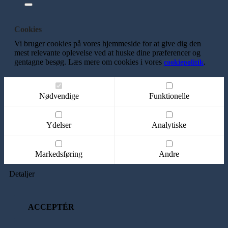
Cookies
Vi bruger cookies på vores hjemmeside for at give dig den
mest relevante oplevelse ved at huske dine præferencer og
gentagne besøg. Læs mere om cookies i vores
.
cookiepolitik
Nødvendige
Funktionelle
Ydelser
Analytiske
Markedsføring
Andre
Detaljer
ACCEPTÉR