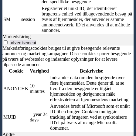
den specifikke besøgende.
Registrerer et unikt ID, der identificerer
brugerens enhed ved tilbagevendende besøg på
SM
session
tværs af hjemmesider, der anvender samme
annoncenetværk. ID'et anvendes til at målrette
annoncer.
Markedsføring
advertisement
Markedsføringscookies bruges til at give besøgende relevante
annoncer og marketingkampagner. Disse cookies sporer besøgende
på tværs af websteder og indsamler oplysninger for at levere
tilpassede annoncer.
Cookie
Varighed
Beskrivelse
Indsamler data om den besøgende over
flere hjemmesider. Dette tjener til, at se
10
ANONCHK
hvorfra den besøgende er tilgået
minutes
hjemmesiden og derigennem måle
effektiviteten af hjemmesidens marketing.
Anvendes bredt af Microsoft som et unikt
ID til en bruger. Cookien muliggør
1 year 24
MUID
tracking af brugeren ved at synkronisere
days
ID'et på tværs af mange Microsoft-
domæner.
Andre