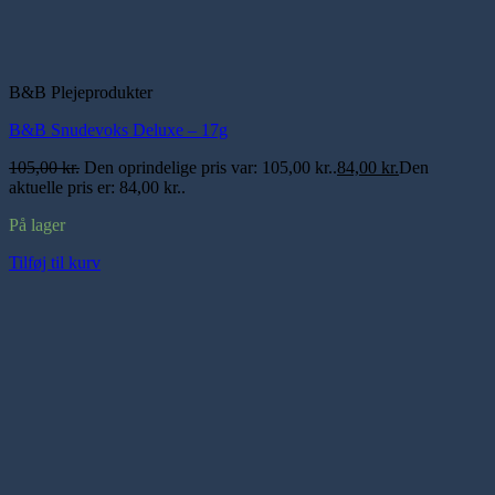
B&B Plejeprodukter
B&B Snudevoks Deluxe – 17g
105,00
kr.
Den oprindelige pris var: 105,00 kr..
84,00
kr.
Den
aktuelle pris er: 84,00 kr..
På lager
Tilføj til kurv