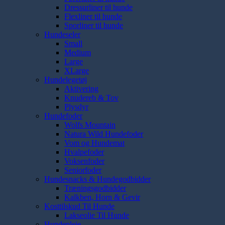
Dressurliner til hunde
Flexliner til hunde
Sporliner til hunde
Hundeseler
Small
Medium
Large
XLarge
Hundelegetøj
Aktivering
Knudereb & Tov
Plysdyr
Hundefoder
Wolfs Mountain
Natura Wild Hundefoder
Vom og Hundemat
Hvalpefoder
Voksenfoder
Seniorfoder
Hundesnacks & Hundegodbidder
Træningsgodbidder
Kalkben, Horn & Gevir
Kosttilskud Til Hunde
Lakseolie Til Hunde
Hundepleje