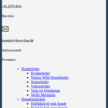
+45 2970 4011
Ring til os
kontakt@dogstyling.dk
Send os en email
Produkter
Hundefoder
Hvalpefoder
Natura Wild Hundefoder
Seniorfoder
Voksenfoder
Vom og Hundemat
Wolfs Mountain
Hundehalsbånd
Halsbånd til små hunde
Halsbånd til store hunde