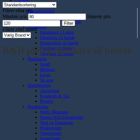
Hundeudstyr
Filtrer efter pris
Hundehalsbånd
Mindste pris
Halsbånd til store hunde
Højeste pris
Halsbånd til små hunde
Filter
Hundesnor
Filtrer efter brand
Hundesnor i Læder
Førerliner til hunde
Dressurliner til hunde
B&B plejeprodukter til hunde
Flexliner til hunde
Sporliner til hunde
Hundeseler
Small
Medium
Large
XLarge
Hundelegetøj
Aktivering
Knudereb & Tov
Plysdyr
Hundefoder
Wolfs Mountain
Natura Wild Hundefoder
Vom og Hundemat
Hvalpefoder
Voksenfoder
Seniorfoder