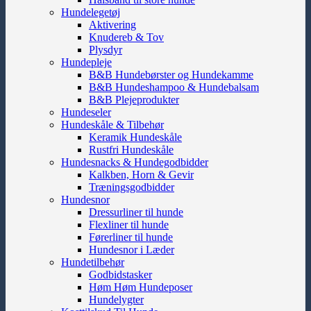
Hundelegetøj
Aktivering
Knudereb & Tov
Plysdyr
Hundepleje
B&B Hundebørster og Hundekamme
B&B Hundeshampoo & Hundebalsam
B&B Plejeprodukter
Hundeseler
Hundeskåle & Tilbehør
Keramik Hundeskåle
Rustfri Hundeskåle
Hundesnacks & Hundegodbidder
Kalkben, Horn & Gevir
Træningsgodbidder
Hundesnor
Dressurliner til hunde
Flexliner til hunde
Førerliner til hunde
Hundesnor i Læder
Hundetilbehør
Godbidstasker
Høm Høm Hundeposer
Hundelygter