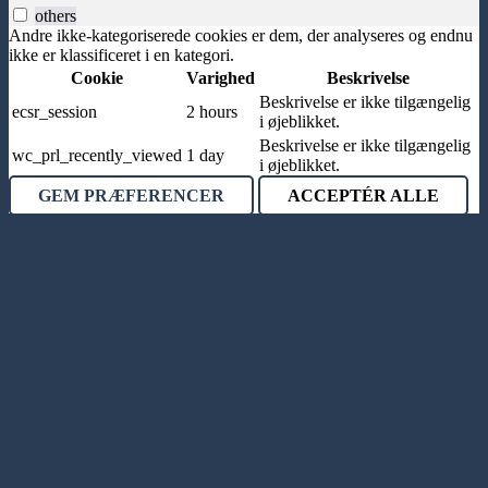
others
Andre ikke-kategoriserede cookies er dem, der analyseres og endnu
ikke er klassificeret i en kategori.
Cookie
Varighed
Beskrivelse
Beskrivelse er ikke tilgængelig
ecsr_session
2 hours
i øjeblikket.
Beskrivelse er ikke tilgængelig
wc_prl_recently_viewed
1 day
i øjeblikket.
GEM PRÆFERENCER
ACCEPTÉR ALLE