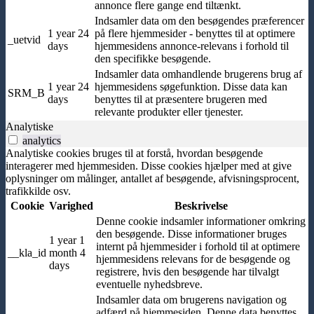
annonce flere gange end tiltænkt.
Indsamler data om den besøgendes præferencer
1 year 24
på flere hjemmesider - benyttes til at optimere
_uetvid
days
hjemmesidens annonce-relevans i forhold til
den specifikke besøgende.
Indsamler data omhandlende brugerens brug af
1 year 24
hjemmesidens søgefunktion. Disse data kan
SRM_B
days
benyttes til at præsentere brugeren med
relevante produkter eller tjenester.
Analytiske
analytics
Analytiske cookies bruges til at forstå, hvordan besøgende
interagerer med hjemmesiden. Disse cookies hjælper med at give
oplysninger om målinger, antallet af besøgende, afvisningsprocent,
trafikkilde osv.
Cookie
Varighed
Beskrivelse
Denne cookie indsamler informationer omkring
den besøgende. Disse informationer bruges
1 year 1
internt på hjemmesider i forhold til at optimere
__kla_id
month 4
hjemmesidens relevans for de besøgende og
days
registrere, hvis den besøgende har tilvalgt
eventuelle nyhedsbreve.
Indsamler data om brugerens navigation og
adfærd på hjemmesiden. Denne data benyttes