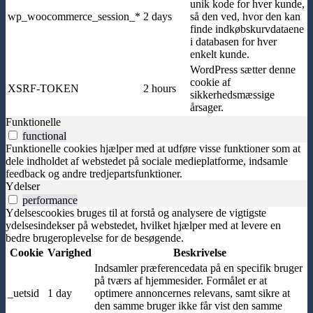
unik kode for hver kunde,
wp_woocommerce_session_*
2 days
så den ved, hvor den kan
finde indkøbskurvdataene
i databasen for hver
enkelt kunde.
WordPress sætter denne
cookie af
XSRF-TOKEN
2 hours
sikkerhedsmæssige
årsager.
Funktionelle
functional
Funktionelle cookies hjælper med at udføre visse funktioner som at
dele indholdet af webstedet på sociale medieplatforme, indsamle
feedback og andre tredjepartsfunktioner.
Ydelser
performance
Ydelsescookies bruges til at forstå og analysere de vigtigste
ydelsesindekser på webstedet, hvilket hjælper med at levere en
bedre brugeroplevelse for de besøgende.
Cookie
Varighed
Beskrivelse
Indsamler præferencedata på en specifik bruger
på tværs af hjemmesider. Formålet er at
_uetsid
1 day
optimere annoncernes relevans, samt sikre at
den samme bruger ikke får vist den samme