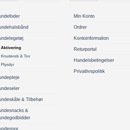
undefoder
Min Konto
undehalsbånd
Ordrer
undelegetøj
Kontoinformation
Aktivering
Returportal
Knudereb & Tov
Handelsbetingelser
Plysdyr
Privatlivspolitik
undepleje
undeseler
ndeskåle & Tilbehør
undesnacks &
undegodbidder
undesnor