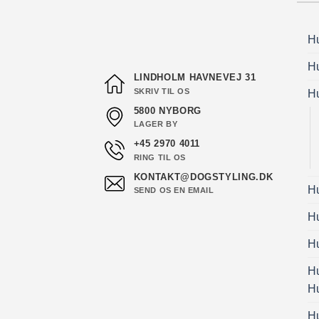
H
H
LINDHOLM HAVNEVEJ 31
SKRIV TIL OS
H
5800 NYBORG
LAGER BY
+45 2970 4011
RING TIL OS
KONTAKT@DOGSTYLING.DK
H
SEND OS EN EMAIL
H
Hu
H
H
H