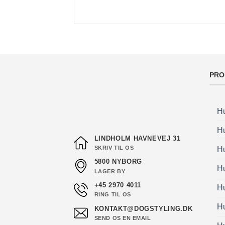
PRO
H
H
LINDHOLM HAVNEVEJ 31
SKRIV TIL OS
H
5800 NYBORG
H
LAGER BY
+45 2970 4011
H
RING TIL OS
Hu
KONTAKT@DOGSTYLING.DK
SEND OS EN EMAIL