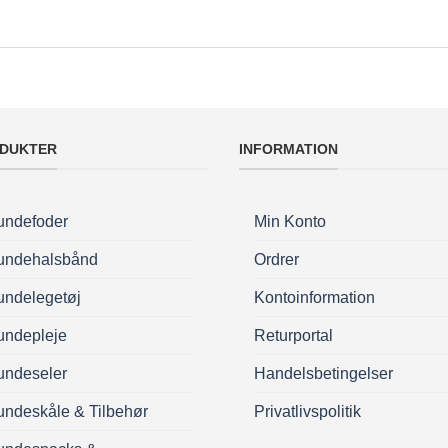
DUKTER
INFORMATION
undefoder
Min Konto
undehalsbånd
Ordrer
undelegetøj
Kontoinformation
undepleje
Returportal
undeseler
Handelsbetingelser
ndeskåle & Tilbehør
Privatlivspolitik