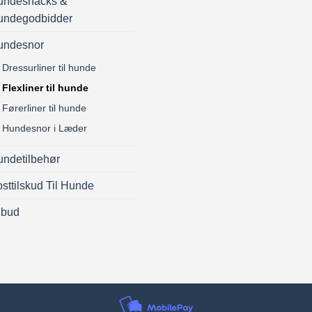
undesnacks &
undegodbidder
undesnor
Dressurliner til hunde
Flexliner til hunde
Førerliner til hunde
Hundesnor i Læder
ndetilbehør
sttilskud Til Hunde
lbud