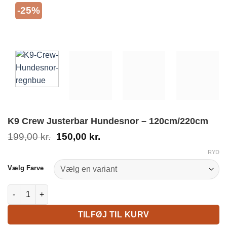
-25%
K9 Crew Justerbar Hundesnor – 120cm/220cm
Den
Den
199,00
kr.
150,00
kr.
oprindelige
aktuelle
RYD
pris
pris
var:
er:
Vælg Farve
199,00 kr..
150,00 kr..
K9 Crew Justerbar Hundesnor - 120cm/220cm antal
TILFØJ TIL KURV