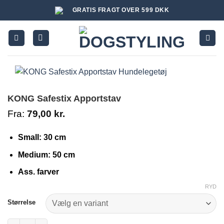
Fortsæt
GRATIS FRAGT OVER 599 DKK
til
indhold
KONG Safestix Apportstav
Fra:
79,00
kr.
Small: 30 cm
Medium: 50 cm
Ass. farver
RYD
Størrelse
KONG Safestix Apportstav antal