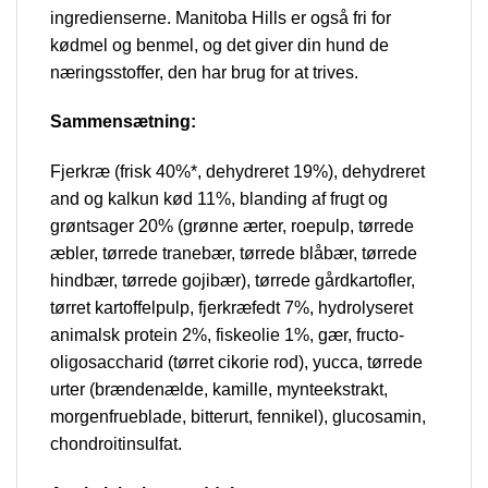
ingredienserne. Manitoba Hills er også fri for
kødmel og benmel, og det giver din hund de
næringsstoffer, den har brug for at trives.
Sammensætning:
Fjerkræ (frisk 40%*, dehydreret 19%), dehydreret
and og kalkun kød 11%, blanding af frugt og
grøntsager 20% (grønne ærter, roepulp, tørrede
æbler, tørrede tranebær, tørrede blåbær, tørrede
hindbær, tørrede gojibær), tørrede gårdkartofler,
tørret kartoffelpulp, fjerkræfedt 7%, hydrolyseret
animalsk protein 2%, fiskeolie 1%, gær, fructo-
oligosaccharid (tørret cikorie rod), yucca, tørrede
urter (brændenælde, kamille, mynteekstrakt,
morgenfrueblade, bitterurt, fennikel), glucosamin,
chondroitinsulfat.