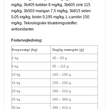
mg/kg, 3b405 kobber 8 mg/kg, 3b605 zink 115
mg/kg, 3b503 mangan 7,5 mg/kg, 3b815 selen
0,05 mg/kg, biotin 0,195 mg/kg, L-carnitin 150
mg/kg. Teknologiske tilsætningsstoffer:
antioxidanter.
Fodervejledning:
Kropsvægt (kg)
Daglig mængde (g)
2 kg
40 – 60 g
5 kg
95 – 115 g
10 kg
165 – 185 g
15 kg
230 – 250 g
20 kg
290 – 310 g
25 kg
340 – 360 g
30 kg
390 – 415 g