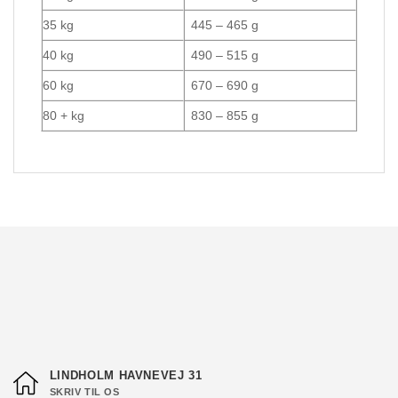
35 kg
445 – 465 g
40 kg
490 – 515 g
60 kg
670 – 690 g
80 + kg
830 – 855 g
LINDHOLM HAVNEVEJ 31
SKRIV TIL OS