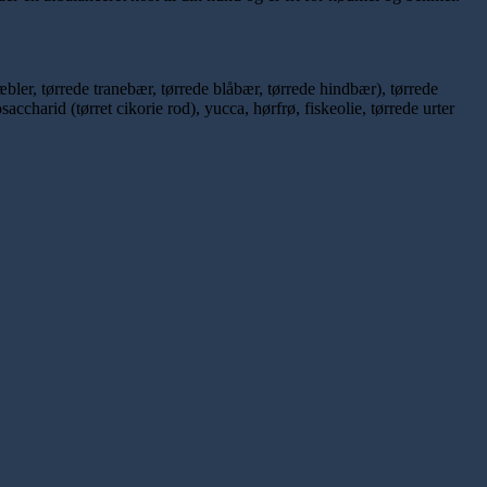
ler, tørrede tranebær, tørrede blåbær, tørrede hindbær), tørrede
ccharid (tørret cikorie rod), yucca, hørfrø, fiskeolie, tørrede urter