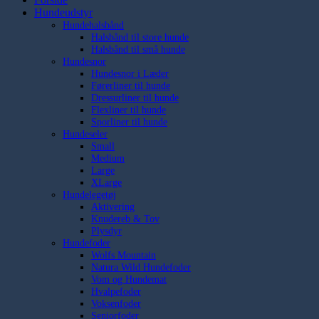
Hundeudstyr
Hundehalsbånd
Halsbånd til store hunde
Halsbånd til små hunde
Hundesnor
Hundesnor i Læder
Førerliner til hunde
Dressurliner til hunde
Flexliner til hunde
Sporliner til hunde
Hundeseler
Small
Medium
Large
XLarge
Hundelegetøj
Aktivering
Knudereb & Tov
Plysdyr
Hundefoder
Wolfs Mountain
Natura Wild Hundefoder
Vom og Hundemat
Hvalpefoder
Voksenfoder
Seniorfoder