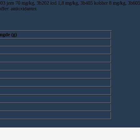
03 jern 70 mg/kg, 3b202 iod 1,8 mg/kg, 3b405 kobber 8 mg/kg, 3b605
fer: antioxidanter.
ngde (g)