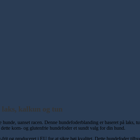
laks, kalkun og tun
 hunde, uanset racen. Denne hundefoderblanding er baseret på laks, t
 dette korn- og glutenfrie hundefoder et sundt valg for din hund.
og produceret i EU for at sikre høj kvalitet. Dette hundefoder tilbyde