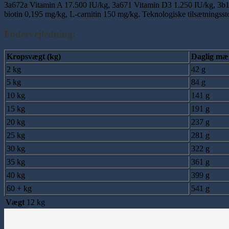
3a672a Vitamin A 17.500 IU/kg, 3a671 Vitamin D3 1.250 IU/kg, 3b1
biotin 0,195 mg/kg, L-carnitin 150 mg/kg. Teknologiske tilsætningsstof
Fodervejledning
:
Kropsvægt (kg)
Daglig mæ
2 kg
42 g
5 kg
84 g
10 kg
141 g
15 kg
191 g
20 kg
237 g
25 kg
281 g
30 kg
322 g
35 kg
361 g
40 kg
399 g
60 + kg
541 g
Vægt
12 kg