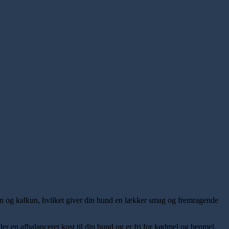
un og kalkun, hvilket giver din hund en lækker smag og fremragende
r en afbalanceret kost til din hund og er fri for kødmel og benmel.