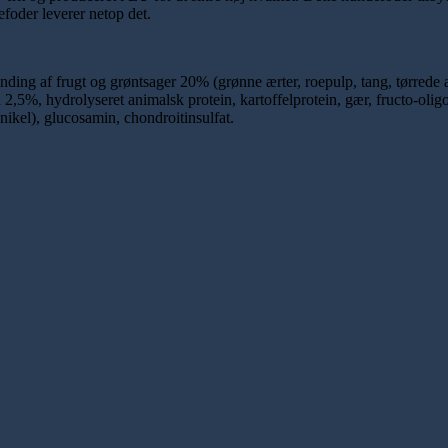
oder leverer netop det.
ng af frugt og grøntsager 20% (grønne ærter, roepulp, tang, tørrede æb
2,5%, hydrolyseret animalsk protein, kartoffelprotein, gær, fructo-oligosa
nikel), glucosamin, chondroitinsulfat.