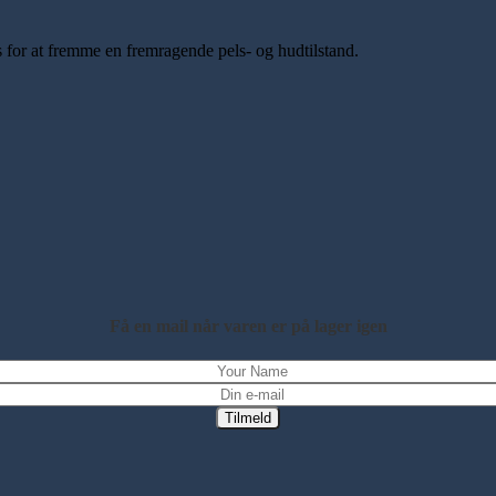
ks for at fremme en fremragende pels- og hudtilstand.
Få en mail når varen er på lager igen