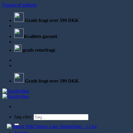
Fortsæt til indhold
Gratis fragt over 599 DKK
Kvalitets garanti
gratis returfragt
Gratis fragt over 599 DKK
Søg efter:
Forside