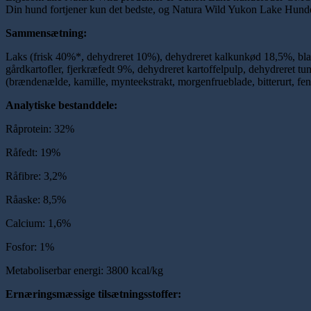
Din hund fortjener kun det bedste, og Natura Wild Yukon Lake Hundef
Sammensætning:
Laks (frisk 40%*, dehydreret 10%), dehydreret kalkunkød 18,5%, blandi
gårdkartofler, fjerkræfedt 9%, dehydreret kartoffelpulp, dehydreret tun 
(brændenælde, kamille, mynteekstrakt, morgenfrueblade, bitterurt, fen
Analytiske bestanddele:
Råprotein: 32%
Råfedt: 19%
Råfibre: 3,2%
Råaske: 8,5%
Calcium: 1,6%
Fosfor: 1%
Metaboliserbar energi: 3800 kcal/kg
Ernæringsmæssige tilsætningsstoffer: