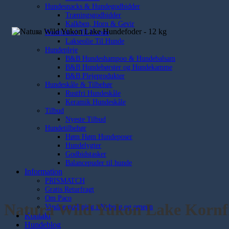
Hundesnacks & Hundegodbidder
Træningsgodbidder
Kalkben, Horn & Gevir
Kosttilskud Til Hunde
Lakseolie Til Hunde
Hundepleje
B&B Hundeshampoo & Hundebalsam
B&B Hundebørster og Hundekamme
B&B Plejeprodukter
Hundeskåle & Tilbehør
Rustfri Hundeskåle
Keramik Hundeskåle
Tilbud
Nyeste Tilbud
Hundetilbehør
Høm Høm Hundeposer
Hundelygter
Godbidstasker
Balancepuder til hunde
Information
PRISMATCH
Gratis Returfragt
Om Paco
Natura Wild Yukon Lake Kornf
Vinduespudsning i Nyborg og omegn
Kontakt
Hundeblog