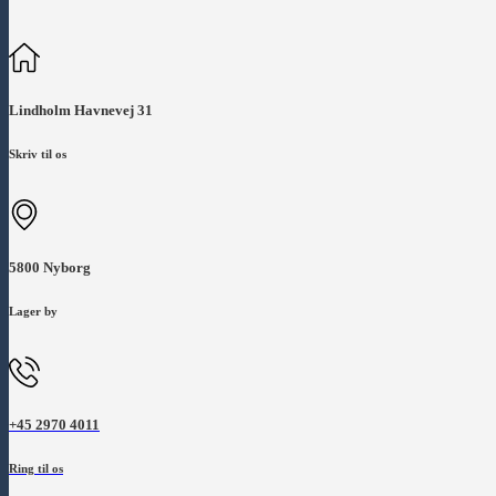
Lindholm Havnevej 31
Skriv til os
5800 Nyborg
Lager by
+45 2970 4011
Ring til os