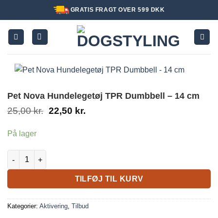
Fortsæt
GRATIS FRAGT OVER 599 DKK
til
indhold
Pet Nova Hundelegetøj TPR Dumbbell – 14 cm
Den
Den
25,00
kr.
22,50
kr.
oprindelige
aktuelle
pris
pris
På lager
var:
er:
25,00 kr..
22,50 kr..
Pet Nova Hundelegetøj TPR Dumbbell - 14 cm antal
TILFØJ TIL KURV
Kategorier:
Aktivering
,
Tilbud