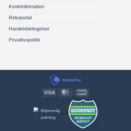
Kontoinformation
Returportal
Handelsbetingelser
Privatlivspolitik
Visa
MasterCard
DanKort