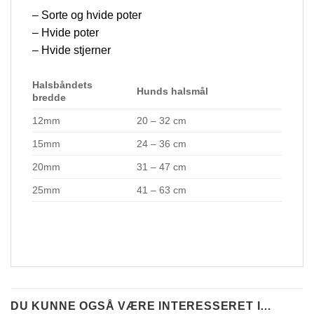
– Sorte og hvide poter
– Hvide poter
– Hvide stjerner
Halsbåndets
Hunds halsmål
bredde
12mm
20 – 32 cm
15mm
24 – 36 cm
20mm
31 – 47 cm
25mm
41 – 63 cm
DU KUNNE OGSÅ VÆRE INTERESSERET I…