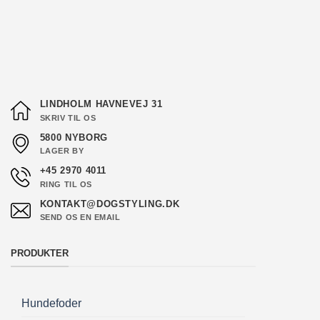
varianter.
varianter.
Mulighederne
Mulighederne
kan
kan
vælges
vælges
på
på
varesiden
varesiden
LINDHOLM HAVNEVEJ 31
SKRIV TIL OS
5800 NYBORG
LAGER BY
+45 2970 4011
RING TIL OS
KONTAKT@DOGSTYLING.DK
SEND OS EN EMAIL
PRODUKTER
Hundefoder