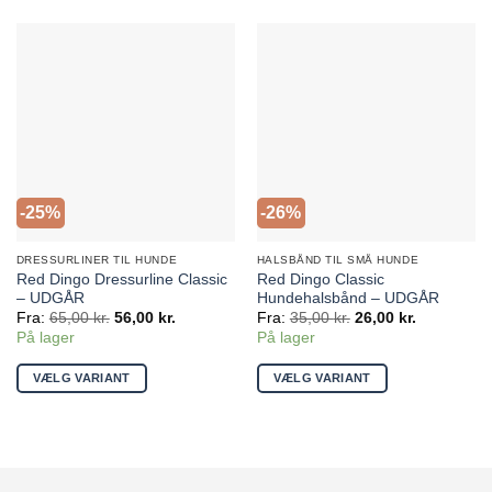
-25%
-26%
DRESSURLINER TIL HUNDE
HALSBÅND TIL SMÅ HUNDE
Red Dingo Dressurline Classic
Red Dingo Classic
– UDGÅR
Hundehalsbånd – UDGÅR
Fra:
65,00
kr.
56,00
kr.
Fra:
35,00
kr.
26,00
kr.
På lager
På lager
VÆLG VARIANT
VÆLG VARIANT
Dette
Dette
vare
vare
har
har
flere
flere