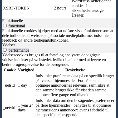
WordPress sætter denne
cookie af
XSRF-TOKEN
2 hours
sikkerhedsmæssige
årsager.
Funktionelle
functional
Funktionelle cookies hjælper med at udføre visse funktioner som at
dele indholdet af webstedet på sociale medieplatforme, indsamle
feedback og andre tredjepartsfunktioner.
Ydelser
performance
Ydelsescookies bruges til at forstå og analysere de vigtigste
ydelsesindekser på webstedet, hvilket hjælper med at levere en
bedre brugeroplevelse for de besøgende.
Cookie
Varighed
Beskrivelse
Indsamler præferencedata på en specifik bruger
på tværs af hjemmesider. Formålet er at
_uetsid
1 day
optimere annoncernes relevans, samt sikre at
den samme bruger ikke får vist den samme
annonce flere gange end tiltænkt.
Indsamler data om den besøgendes præferencer
1 year 24
på flere hjemmesider - benyttes til at optimere
_uetvid
days
hjemmesidens annonce-relevans i forhold til
den specifikke besøgende.