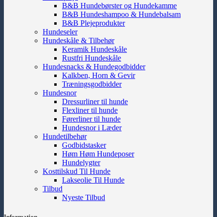
B&B Hundebørster og Hundekamme
B&B Hundeshampoo & Hundebalsam
B&B Plejeprodukter
Hundeseler
Hundeskåle & Tilbehør
Keramik Hundeskåle
Rustfri Hundeskåle
Hundesnacks & Hundegodbidder
Kalkben, Horn & Gevir
Træningsgodbidder
Hundesnor
Dressurliner til hunde
Flexliner til hunde
Førerliner til hunde
Hundesnor i Læder
Hundetilbehør
Godbidstasker
Høm Høm Hundeposer
Hundelygter
Kosttilskud Til Hunde
Lakseolie Til Hunde
Tilbud
Nyeste Tilbud