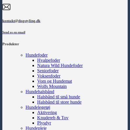
kontakt@dogstyling.dk
Send os en email
Produkter
Hundefoder
Hvalpefoder
Natura Wild Hundefoder
Seniorfoder
Voksenfoder
Vom og Hundemat
Wolfs Mountain
Hundehalsbånd
Halsbånd til små hunde
Halsbånd til store hunde
Hundelegetøj
Aktivering
Knudereb & Tov
Plysdyr
Hundepleje