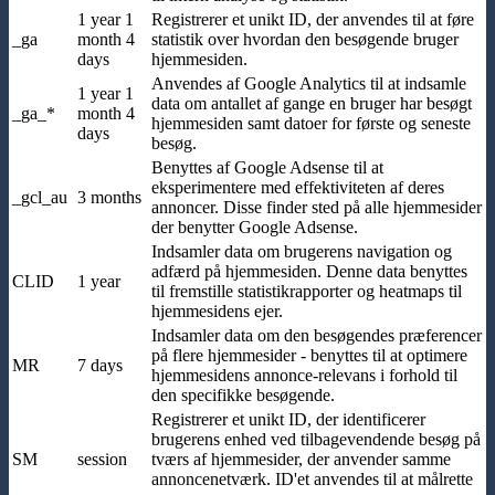
1 year 1
Registrerer et unikt ID, der anvendes til at føre
_ga
month 4
statistik over hvordan den besøgende bruger
days
hjemmesiden.
Anvendes af Google Analytics til at indsamle
1 year 1
data om antallet af gange en bruger har besøgt
_ga_*
month 4
hjemmesiden samt datoer for første og seneste
days
besøg.
Benyttes af Google Adsense til at
eksperimentere med effektiviteten af deres
_gcl_au
3 months
annoncer. Disse finder sted på alle hjemmesider
der benytter Google Adsense.
Indsamler data om brugerens navigation og
adfærd på hjemmesiden. Denne data benyttes
CLID
1 year
til fremstille statistikrapporter og heatmaps til
hjemmesidens ejer.
Indsamler data om den besøgendes præferencer
på flere hjemmesider - benyttes til at optimere
MR
7 days
hjemmesidens annonce-relevans i forhold til
den specifikke besøgende.
Registrerer et unikt ID, der identificerer
brugerens enhed ved tilbagevendende besøg på
SM
session
tværs af hjemmesider, der anvender samme
annoncenetværk. ID'et anvendes til at målrette