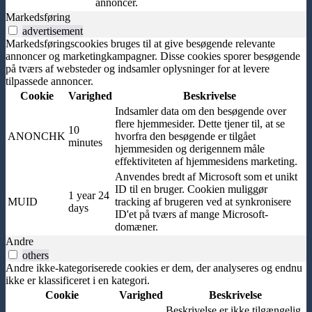
annoncer.
Markedsføring
advertisement
Markedsføringscookies bruges til at give besøgende relevante
annoncer og marketingkampagner. Disse cookies sporer besøgende
på tværs af websteder og indsamler oplysninger for at levere
tilpassede annoncer.
Cookie
Varighed
Beskrivelse
Indsamler data om den besøgende over
flere hjemmesider. Dette tjener til, at se
10
ANONCHK
hvorfra den besøgende er tilgået
minutes
hjemmesiden og derigennem måle
effektiviteten af hjemmesidens marketing.
Anvendes bredt af Microsoft som et unikt
ID til en bruger. Cookien muliggør
1 year 24
MUID
tracking af brugeren ved at synkronisere
days
ID'et på tværs af mange Microsoft-
domæner.
Andre
others
Andre ikke-kategoriserede cookies er dem, der analyseres og endnu
ikke er klassificeret i en kategori.
Cookie
Varighed
Beskrivelse
Beskrivelse er ikke tilgængelig