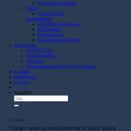
Keramik Hundeskåle
Tilbud
Nyeste Tilbud
Hundetilbehør
Høm Høm Hundeposer
Hundelygter
Godbidstasker
Balancepuder til hunde
Information
PRISMATCH
Gratis Returfragt
Om Paco
Vinduespudsning i Nyborg og omegn
Kontakt
Hundeblog
Log ind
Søg efter:
Cookies
Vi bruger cookies på vores hjemmeside for at give dig den