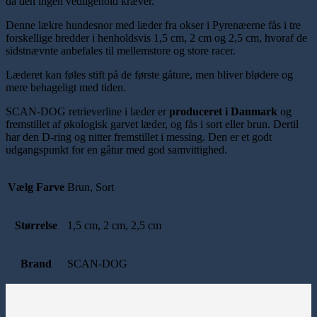
da den ingen vedligehold kræver.
Denne lækre hundesnor med læder fra okser i Pyrenæerne fås i tre
forskellige bredder i henholdsvis 1,5 cm, 2 cm og 2,5 cm, hvoraf de
sidstnævnte anbefales til mellemstore og store racer.
Læderet kan føles stift på de første gåture, men bliver blødere og
mere behageligt med tiden.
SCAN-DOG retrieverline i læder er
produceret i Danmark
og
fremstillet af økologisk garvet læder, og fås i sort eller brun. Dertil
har den D-ring og nitter fremstillet i messing. Den er et godt
udgangspunkt for en gåtur med god samvittighed.
Vælg Farve
Brun, Sort
Størrelse
1,5 cm, 2 cm, 2,5 cm
Brand
SCAN-DOG