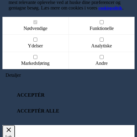
mest relevante oplevelse ved at huske dine præferencer og
gentagne besøg. Læs mere om cookies i vores
.
cookiepolitik
Nødvendige
Funktionelle
Ydelser
Analytiske
Markedsføring
Andre
Detaljer
ACCEPTÉR
ACCEPTÉR ALLE
Luk