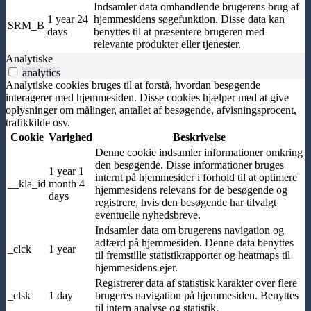
Indsamler data omhandlende brugerens brug af
1 year 24
hjemmesidens søgefunktion. Disse data kan
SRM_B
days
benyttes til at præsentere brugeren med
relevante produkter eller tjenester.
Analytiske
analytics
Analytiske cookies bruges til at forstå, hvordan besøgende
interagerer med hjemmesiden. Disse cookies hjælper med at give
oplysninger om målinger, antallet af besøgende, afvisningsprocent,
trafikkilde osv.
Cookie
Varighed
Beskrivelse
Denne cookie indsamler informationer omkring
den besøgende. Disse informationer bruges
1 year 1
internt på hjemmesider i forhold til at optimere
__kla_id
month 4
hjemmesidens relevans for de besøgende og
days
registrere, hvis den besøgende har tilvalgt
eventuelle nyhedsbreve.
Indsamler data om brugerens navigation og
adfærd på hjemmesiden. Denne data benyttes
_clck
1 year
til fremstille statistikrapporter og heatmaps til
hjemmesidens ejer.
Registrerer data af statistisk karakter over flere
_clsk
1 day
brugeres navigation på hjemmesiden. Benyttes
til intern analyse og statistik.