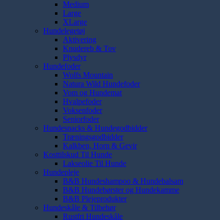
Medium
Large
XLarge
Hundelegetøj
Aktivering
Knudereb & Tov
Plysdyr
Hundefoder
Wolfs Mountain
Natura Wild Hundefoder
Vom og Hundemat
Hvalpefoder
Voksenfoder
Seniorfoder
Hundesnacks & Hundegodbidder
Træningsgodbidder
Kalkben, Horn & Gevir
Kosttilskud Til Hunde
Lakseolie Til Hunde
Hundepleje
B&B Hundeshampoo & Hundebalsam
B&B Hundebørster og Hundekamme
B&B Plejeprodukter
Hundeskåle & Tilbehør
Rustfri Hundeskåle