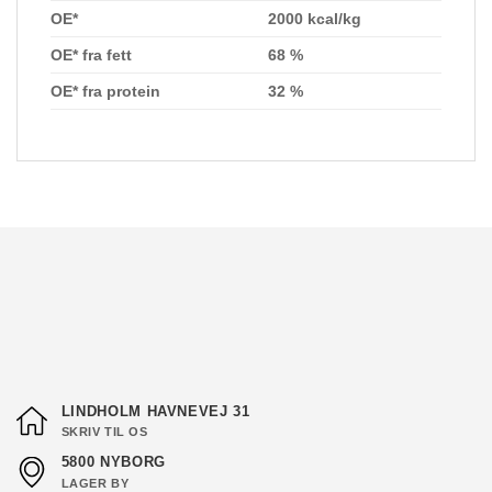
OE*
2000 kcal/kg
OE* fra fett
68 %
OE* fra protein
32 %
LINDHOLM HAVNEVEJ 31
SKRIV TIL OS
5800 NYBORG
LAGER BY