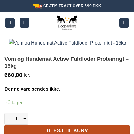
Fortsæt
GRATIS FRAGT OVER 599 DKK
til
indhold
Vom og Hundemat Active Fuldfoder Proteinrigt –
15kg
660,00
kr.
Denne vare sendes ikke.
På lager
Vom og Hundemat Active Fuldfoder Proteinrigt - 15kg antal
TILFØJ TIL KURV