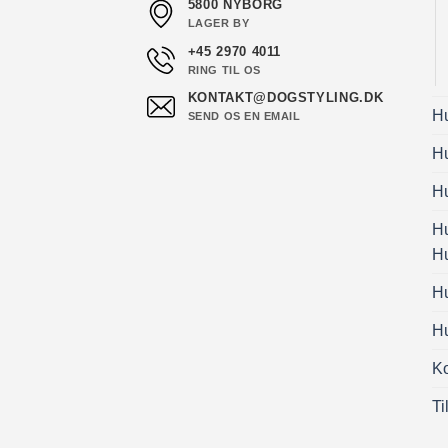
5800 NYBORG
LAGER BY
+45 2970 4011
RING TIL OS
KONTAKT@DOGSTYLING.DK
H
SEND OS EN EMAIL
H
Hu
H
H
H
Hu
Ko
Ti