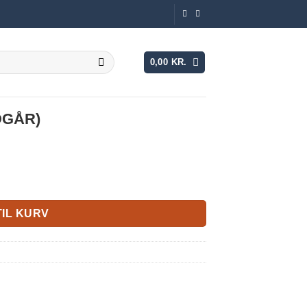
0,00
KR.
UDGÅR)
TIL KURV