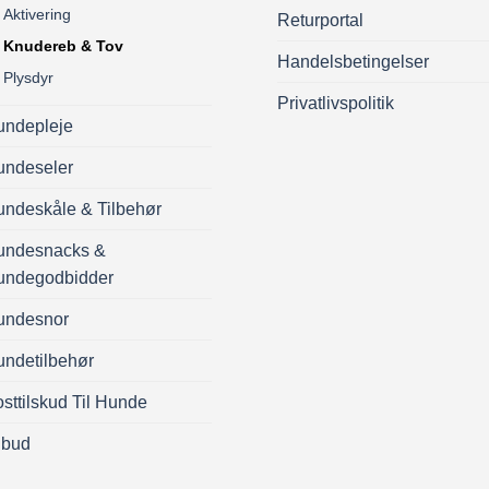
Aktivering
Returportal
Knudereb & Tov
Handelsbetingelser
Plysdyr
Privatlivspolitik
undepleje
undeseler
ndeskåle & Tilbehør
undesnacks &
undegodbidder
undesnor
ndetilbehør
sttilskud Til Hunde
lbud