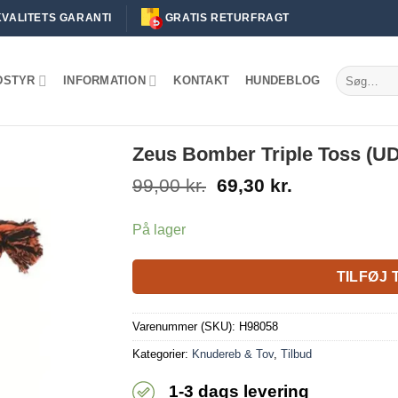
KVALITETS GARANTI
GRATIS RETURFRAGT
Søg
DSTYR
INFORMATION
KONTAKT
HUNDEBLOG
efter:
Zeus Bomber Triple Toss (
Den
Den
99,00
kr.
69,30
kr.
oprindelige
aktuelle
pris
pris
På lager
var:
er:
99,00 kr..
69,30 kr..
TILFØJ 
Varenummer (SKU):
H98058
Kategorier:
Knudereb & Tov
,
Tilbud
1-3 dags levering