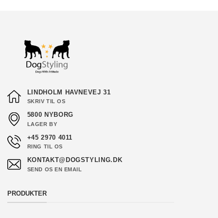
–
Puddelstørrelser
Det
Bedste
Foder
til
Din
Lille
Ven
LINDHOLM HAVNEVEJ 31
SKRIV TIL OS
5800 NYBORG
LAGER BY
+45 2970 4011
RING TIL OS
KONTAKT@DOGSTYLING.DK
SEND OS EN EMAIL
PRODUKTER