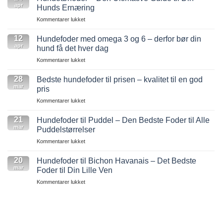
apr
Hunds Ernæring
til
Kommentarer lukket
Hundetørfoder
–
12
Hundefoder med omega 3 og 6 – derfor bør din
Den
apr
hund få det hver dag
Ultimative
til
Kommentarer lukket
Guide
Hundefoder
til
med
28
Din
Bedste hundefoder til prisen – kvalitet til en god
omega
mar
Hunds
pris
3
Ernæring
til
Kommentarer lukket
og
Bedste
6
hundefoder
21
–
Hundefoder til Puddel – Den Bedste Foder til Alle
til
mar
derfor
Puddelstørrelser
prisen
bør
til
Kommentarer lukket
–
din
Hundefoder
kvalitet
hund
til
20
til
Hundefoder til Bichon Havanais – Det Bedste
få
Puddel
mar
en
Foder til Din Lille Ven
det
–
god
hver
til
Kommentarer lukket
Den
pris
dag
Hundefoder
Bedste
til
Foder
Bichon
til
Havanais
Alle